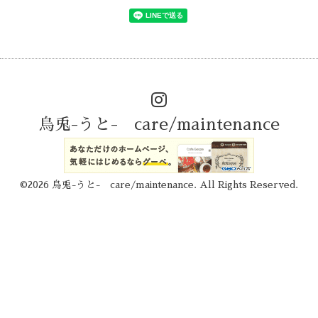
烏兎-うと- care/maintenance
©2026
烏兎-うと- care/maintenance
. All Rights Reserved.