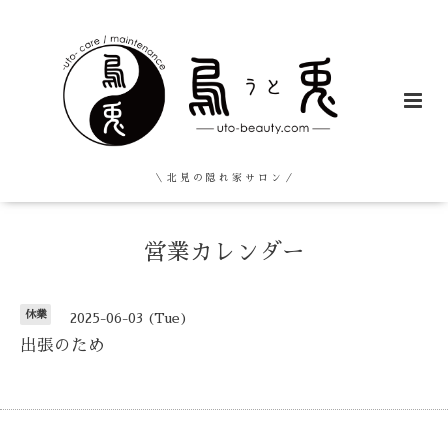
＼ 北 見 の 隠 れ 家 サ ロ ン ／
営業カレンダー
休業
2025-06-03 (Tue)
出張のため