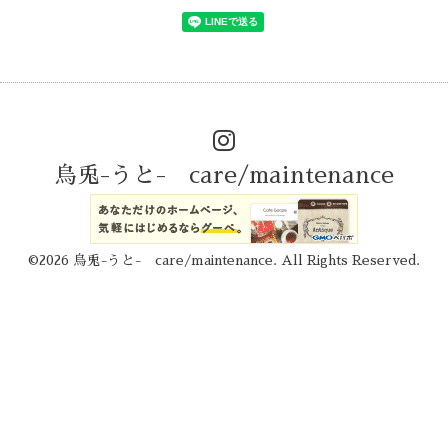
烏兎-うと- care/maintenance
©2026
烏兎-うと- care/maintenance
. All Rights Reserved.