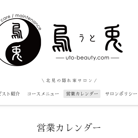
＼ 北 見 の 隠 れ 家 サ ロ ン ／
ピスト紹介
コースメニュー
営業カレンダー
サロンポリシー
営業カレンダー