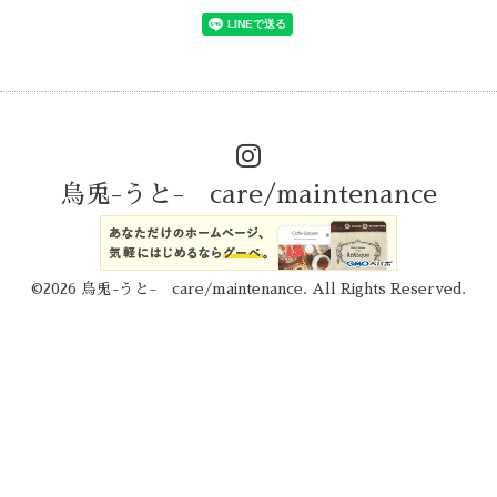
烏兎-うと- care/maintenance
©2026
烏兎-うと- care/maintenance
. All Rights Reserved.