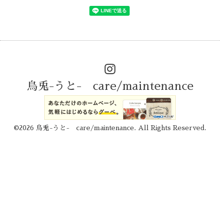
烏兎-うと- care/maintenance
©2026
烏兎-うと- care/maintenance
. All Rights Reserved.