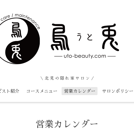
＼ 北 見 の 隠 れ 家 サ ロ ン ／
ピスト紹介
コースメニュー
営業カレンダー
サロンポリシー
営業カレンダー