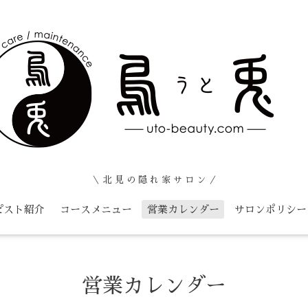
＼ 北 見 の 隠 れ 家 サ ロ ン ／
ピスト紹介
コースメニュー
営業カレンダー
サロンポリシー
営業カレンダー