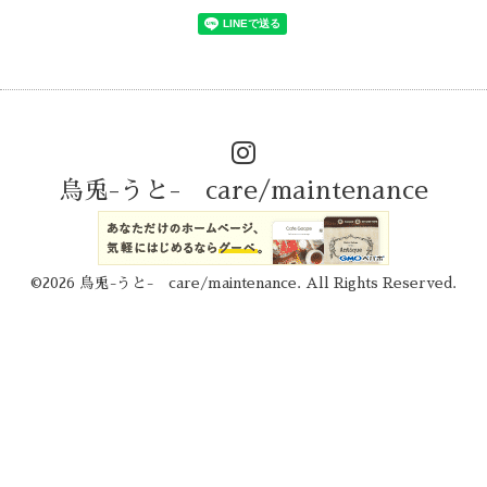
烏兎-うと- care/maintenance
©2026
烏兎-うと- care/maintenance
. All Rights Reserved.