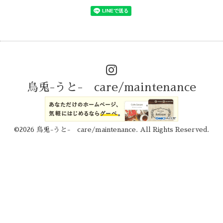
烏兎-うと- care/maintenance
©2026
烏兎-うと- care/maintenance
. All Rights Reserved.