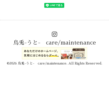
烏兎-うと- care/maintenance
©2026
烏兎-うと- care/maintenance
. All Rights Reserved.