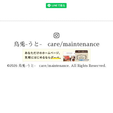
烏兎-うと- care/maintenance
©2026
烏兎-うと- care/maintenance
. All Rights Reserved.