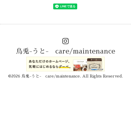
烏兎-うと- care/maintenance
©2026
烏兎-うと- care/maintenance
. All Rights Reserved.