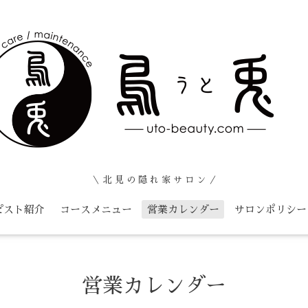
＼ 北 見 の 隠 れ 家 サ ロ ン ／
ピスト紹介
コースメニュー
営業カレンダー
サロンポリシー
営業カレンダー