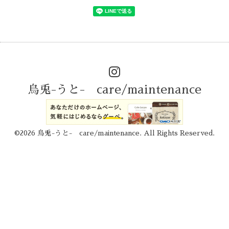
烏兎-うと- care/maintenance
©2026
烏兎-うと- care/maintenance
. All Rights Reserved.