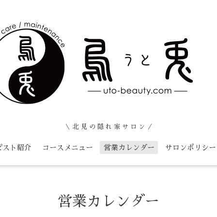
＼ 北 見 の 隠 れ 家 サ ロ ン ／
ピスト紹介
コースメニュー
営業カレンダー
サロンポリシー
営業カレンダー