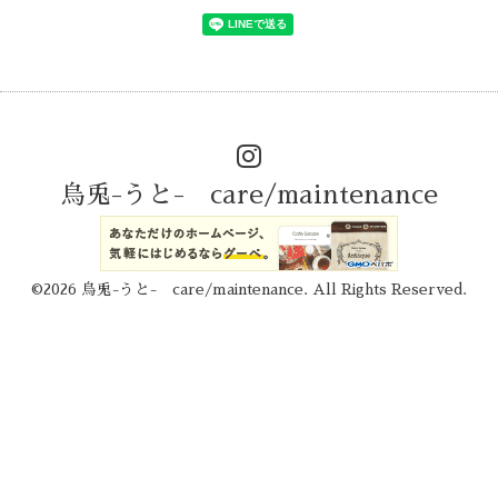
烏兎-うと- care/maintenance
©2026
烏兎-うと- care/maintenance
. All Rights Reserved.