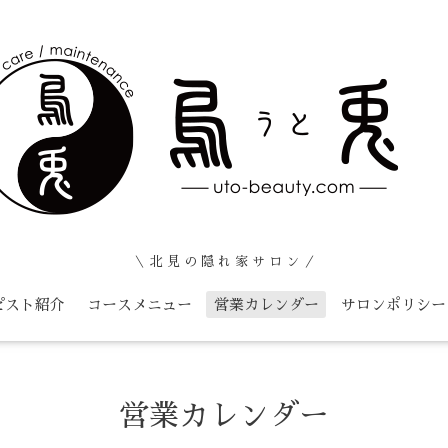
＼ 北 見 の 隠 れ 家 サ ロ ン ／
ピスト紹介
コースメニュー
営業カレンダー
サロンポリシー
営業カレンダー