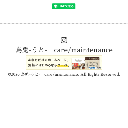
烏兎-うと- care/maintenance
©2026
烏兎-うと- care/maintenance
. All Rights Reserved.