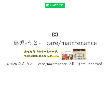
烏兎-うと- care/maintenance
©2026
烏兎-うと- care/maintenance
. All Rights Reserved.