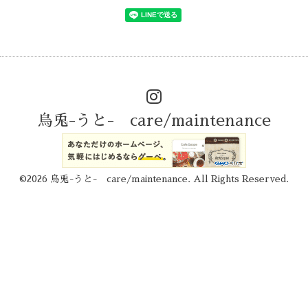
烏兎-うと- care/maintenance
©2026
烏兎-うと- care/maintenance
. All Rights Reserved.