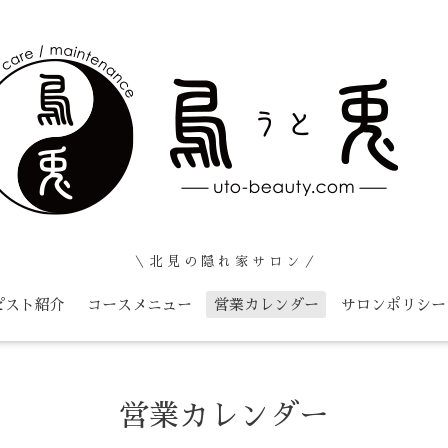
＼ 北 見 の 隠 れ 家 サ ロ ン ／
ピスト紹介
コースメニュー
営業カレンダー
サロンポリシー
営業カレンダー