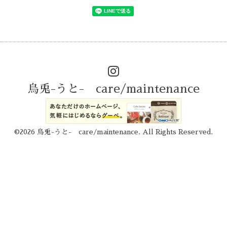
烏兎-うと- care/maintenance
©2026
烏兎-うと- care/maintenance
. All Rights Reserved.