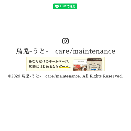
烏兎-うと- care/maintenance
©2026
烏兎-うと- care/maintenance
. All Rights Reserved.