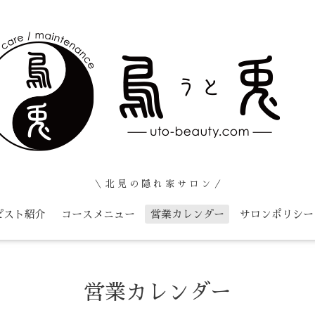
＼ 北 見 の 隠 れ 家 サ ロ ン ／
ピスト紹介
コースメニュー
営業カレンダー
サロンポリシー
営業カレンダー