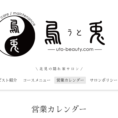
＼ 北 見 の 隠 れ 家 サ ロ ン ／
ピスト紹介
コースメニュー
営業カレンダー
サロンポリシー
営業カレンダー