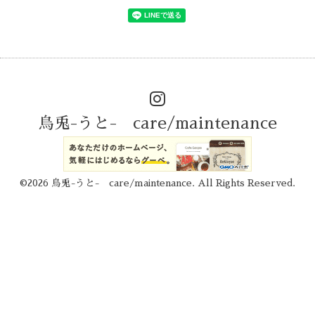
烏兎-うと- care/maintenance
©2026
烏兎-うと- care/maintenance
. All Rights Reserved.