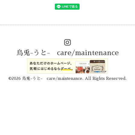
烏兎-うと- care/maintenance
©2026
烏兎-うと- care/maintenance
. All Rights Reserved.