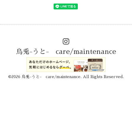
烏兎-うと- care/maintenance
©2026
烏兎-うと- care/maintenance
. All Rights Reserved.