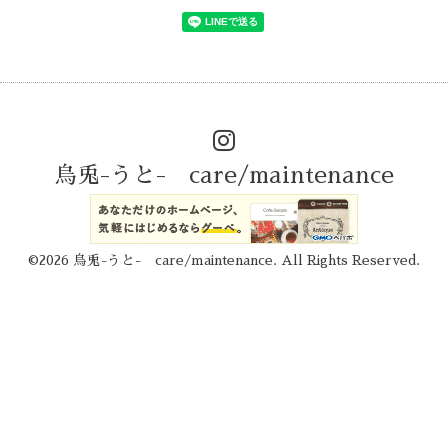
烏兎-うと- care/maintenance
©2026
烏兎-うと- care/maintenance
. All Rights Reserved.