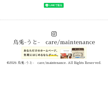
烏兎-うと- care/maintenance
©2026
烏兎-うと- care/maintenance
. All Rights Reserved.