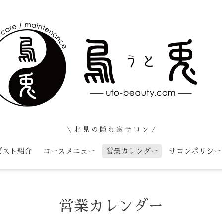
＼ 北 見 の 隠 れ 家 サ ロ ン ／
ピスト紹介
コースメニュー
営業カレンダー
サロンポリシー
営業カレンダー