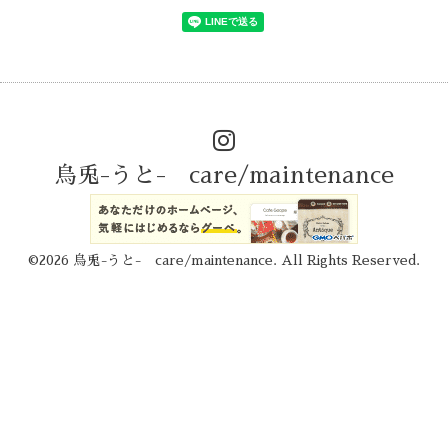
烏兎-うと- care/maintenance
©2026
烏兎-うと- care/maintenance
. All Rights Reserved.