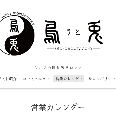
＼ 北 見 の 隠 れ 家 サ ロ ン ／
ピスト紹介
コースメニュー
営業カレンダー
サロンポリシー
営業カレンダー