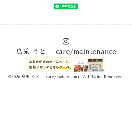
烏兎-うと- care/maintenance
©2026
烏兎-うと- care/maintenance
. All Rights Reserved.