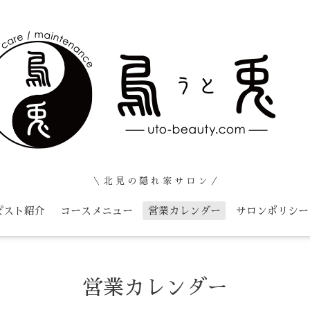
＼ 北 見 の 隠 れ 家 サ ロ ン ／
ピスト紹介
コースメニュー
営業カレンダー
サロンポリシー
営業カレンダー