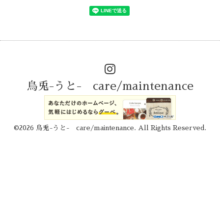
烏兎-うと- care/maintenance
©2026
烏兎-うと- care/maintenance
. All Rights Reserved.