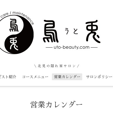
＼ 北 見 の 隠 れ 家 サ ロ ン ／
ピスト紹介
コースメニュー
営業カレンダー
サロンポリシー
営業カレンダー