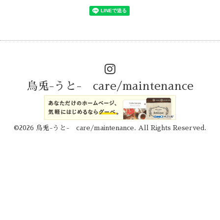
烏兎-うと- care/maintenance
©2026
烏兎-うと- care/maintenance
. All Rights Reserved.