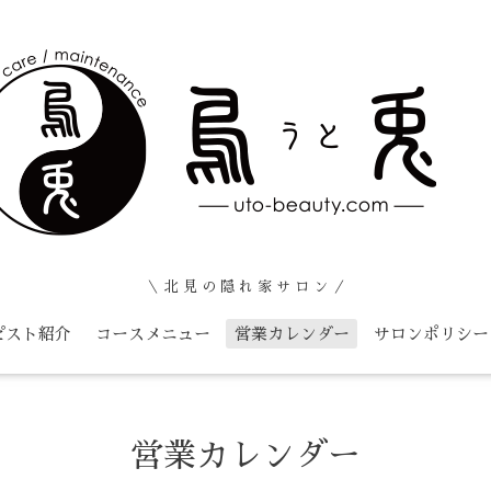
＼ 北 見 の 隠 れ 家 サ ロ ン ／
ピスト紹介
コースメニュー
営業カレンダー
サロンポリシー
営業カレンダー