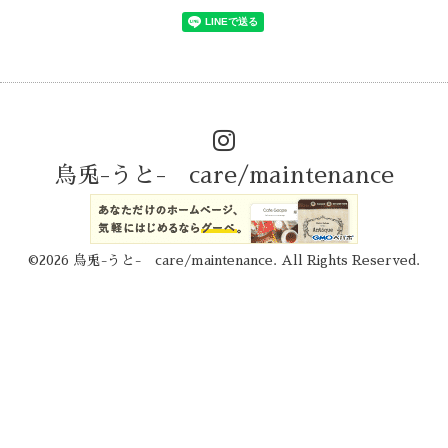
烏兎-うと- care/maintenance
©2026
烏兎-うと- care/maintenance
. All Rights Reserved.