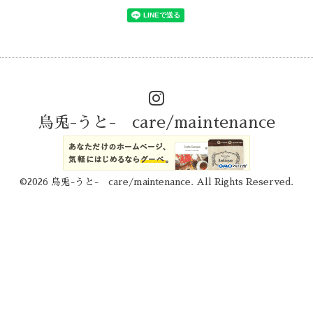
烏兎-うと- care/maintenance
©2026
烏兎-うと- care/maintenance
. All Rights Reserved.