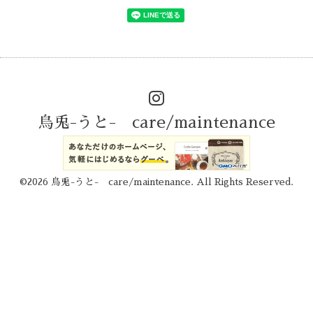
烏兎-うと- care/maintenance
©2026
烏兎-うと- care/maintenance
. All Rights Reserved.