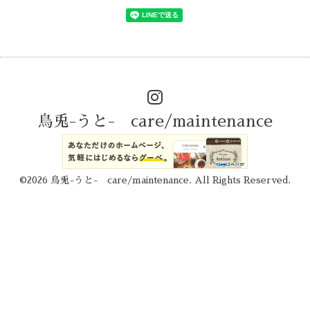
烏兎-うと- care/maintenance
©2026
烏兎-うと- care/maintenance
. All Rights Reserved.