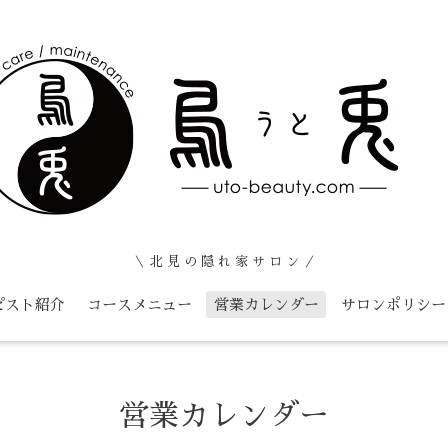
＼ 北 見 の 隠 れ 家 サ ロ ン ／
ピスト紹介
コースメニュー
営業カレンダー
サロンポリシー
営業カレンダー