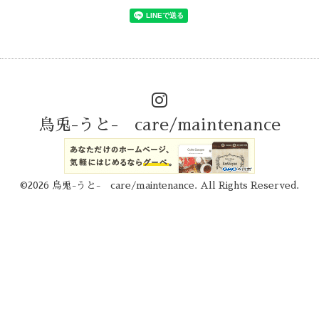
烏兎-うと- care/maintenance
©2026
烏兎-うと- care/maintenance
. All Rights Reserved.