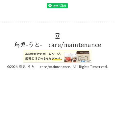
烏兎-うと- care/maintenance
©2026
烏兎-うと- care/maintenance
. All Rights Reserved.