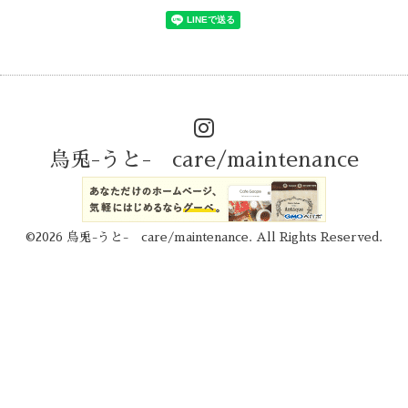
烏兎-うと- care/maintenance
©2026
烏兎-うと- care/maintenance
. All Rights Reserved.