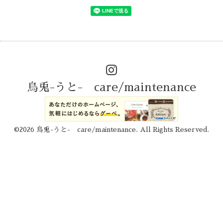
烏兎-うと- care/maintenance
©2026
烏兎-うと- care/maintenance
. All Rights Reserved.