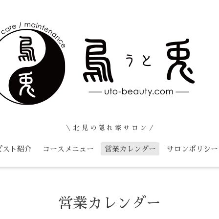
＼ 北 見 の 隠 れ 家 サ ロ ン ／
ピスト紹介
コースメニュー
営業カレンダー
サロンポリシー
営業カレンダー