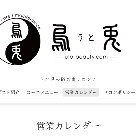
＼ 北 見 の 隠 れ 家 サ ロ ン ／
ピスト紹介
コースメニュー
営業カレンダー
サロンポリシー
営業カレンダー